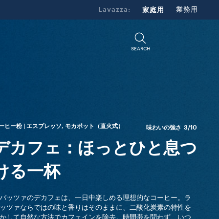
Lavazza:
家庭用
業務用
SEARCH
ーヒー粉 | エスプレッソ, モカポット（直火式）
味わいの強さ
3/10
デカフェ：ほっとひと息つ
ける一杯
バッツァのデカフェは、一日中楽しめる理想的なコーヒー。ラ
ッツァならではの味と香りはそのままに、二酸化炭素の特性を
かして自然な方法でカフェインを除去。時間帯を問わず、いつ