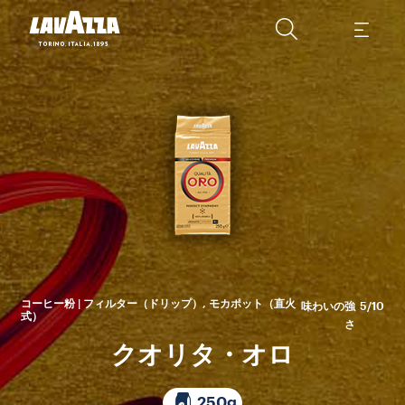
1
7
が
ら
コーヒー粉 | フィルター（ドリップ）, モカポット（直火
味わいの強
5/10
式）
さ
クオリタ・オロ
250g