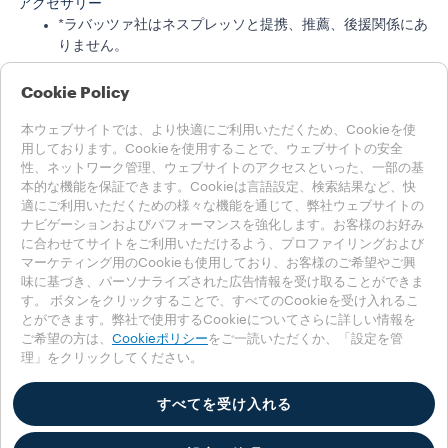
アクセサリー
*ラバッツァ社はネスプレッソと提携、推薦、後援関係にあ
りません。
ラバッツァの物語
Cookie Policy
サステナビリティ
ラバッツァの世界
本ウェブサイトでは、より快適にご利用いただくため、Cookieを使
ヘルプ
用しております。Cookieを使用することで、ウェブサイトの安全
FAQ
性、ネットワーク管理、ウェブサイトのアクセスといった、一部の基
本的な機能を保証できます。Cookieは言語設定、検索結果など、快
お問い合わせ
適にご利用いただくための様々な機能を通じて、弊社ウェブサイトの
採用情報
ナビゲーションおよびパフォーマンスを強化します。お客様のお好み
LEGAL NOTES
に合わせてサイトをご利用いただけるよう、プロファイリングおよび
利用規約
マーケティング用のCookieも使用しており、お客様のご希望やご興
味に基づき、パーソナライズされた広告情報を受け取ることができま
国を選んでください
す。 ボタンをクリックすることで、すべてのCookieを受け入れるこ
日本
とができます。弊社で使用するCookieについてさらに詳しい情報を
日本
ご希望の方は、
Cookieポリシー
をご一読いただくか、「設定を管
理」をクリックしてください。
他の国
プライバシーポリシー
Cookieポリシー
すべてを受け入れる
Cookieの設定
Accessibility Statement